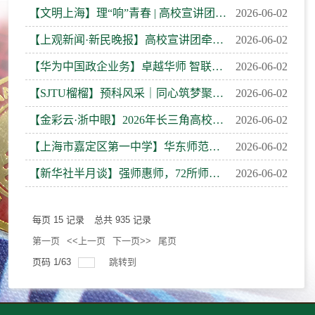
【文明上海】理“响”青春 | 高校宣讲团牵手青浦中小学，理“响”之声在文明校园里畅想青春未来
2026-06-02
【上观新闻·新民晚报】高校宣讲团牵手青浦中小学，理“响”之声在文明校园里畅想青春未来
2026-06-02
【华为中国政企业务】卓越华师 智联致远
2026-06-02
【SJTU榴榴】预科风采｜同心筑梦聚两校，民族团结启新程──上海交通大学与华东师范大学少数民族预科班共建...
2026-06-02
【金彩云·浙中眼】2026年长三角高校书院联盟“书院开放日”金华站举行
2026-06-02
【上海市嘉定区第一中学】华东师范大学 “孟宪承班” 与 “国优计划” 师生来访我校交流研讨
2026-06-02
【新华社半月谈】强师惠师，72所师范院校“组队升级”
2026-06-02
每页
15
记录
总共
935
记录
第一页
<<上一页
下一页>>
尾页
页码
1
/
63
跳转到