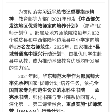
为贯彻落实
习近平总书记重要指示精
神
，
教育部等九部门2021年印发
《中西部欠
发达地区优秀教师定向培养计划》
（简称“优
师计划”）。部属及地方师范院校每年为832
个脱贫县和中西部陆地边境县中小学定向培
养
1万名左右师范生
。2025年，国家推出
“县
域普通高中振兴行动计划”
，首批优师学生赴
县中从教，成为推动基础教育优质均衡发展
的生力军。
2021
年起，
华东师范大学作为部属师大
率先承担
国家“优师计划”培养任务，依托
全
国首家专为师范生设立的本科生书院——孟
宪承书院
，强化书院与专业院系协同育人，
深化第一、第二课堂融合，
重点实施“优师筑
梦（DREAM）行动计划”。