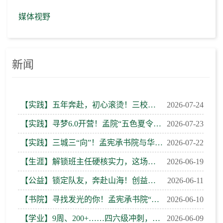
媒体视野
新闻
【实践】五年奔赴，初心滚烫！三校在延安寻“红烛”信仰
2026-07-24
【实践】寻梦6.0开营！孟院“五色夏令营”在云南寻甸续写山海之约
2026-07-23
【实践】三城三“向”！孟宪承书院与华东师大附属学校的教育之约
2026-07-22
【生涯】解锁班主任硬核实力，这场大赛等你来战！
2026-06-19
【公益】锁定队友，奔赴山海！创益双选会，你的支教“搭子”在这里
2026-06-11
【书院】寻找发光的你！孟宪承书院“书院之星”评选启动
2026-06-10
【学业】9周、200+……四六级冲刺，有“伙伴”不慌张！
2026-06-09