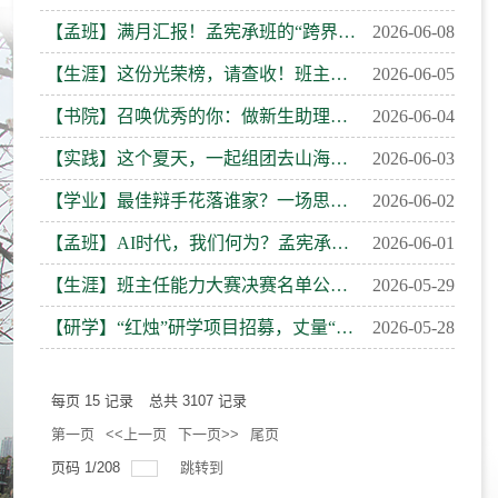
【孟班】满月汇报！孟宪承班的“跨界课堂”不止在教室
2026-06-08
【生涯】这份光荣榜，请查收！班主任能力大赛是谁脱颖而出
2026-06-05
【书院】召唤优秀的你：做新生助理辅导员，也做更闪耀的自己！
2026-06-04
【实践】这个夏天，一起组团去山海间支教！孟院暑期实践等你来
2026-06-03
【学业】最佳辩手花落谁家？一场思想对决，探寻智能育人答案
2026-06-02
【孟班】AI时代，我们何为？孟宪承班走进华为寻找答案
2026-06-01
【生涯】班主任能力大赛决赛名单公布，精彩即将上演！
2026-05-29
【研学】“红烛”研学项目招募，丈量“从石库门到宝塔山”的信仰坐标！
2026-05-28
每页
15
记录
总共
3107
记录
第一页
<<上一页
下一页>>
尾页
页码
1
/
208
跳转到