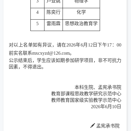
3
卢登姚
物理学
4
陈奕行
化学
5
雷雨霖
思想政治教育学
对以上名单如有异议，请在
2026
年
6
月
12
日下午
17
：
00
前实名联系
mxcxyzd@126.com
。
公示结束后，学生应该如期参加研学项目，非不可抗力
因素，不得退出。
本科生院、孟宪承书院
教育部课程思政教学研究示范中心
教师教育国家级实验教学示范中心
2026
年
6
月
10
日
孟宪承书院